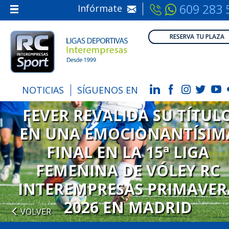
609 283 
Infórmate
Inicio
RESERVA TU PLAZA
Nosotros
Información
Calendarios
NOTICIAS
SÍGUENOS EN
Inscripción
FEVER REVALIDA SU TÍTUL
EN UNA EMOCIONANTÍSIM
FINAL EN LA 15ª LIGA
FEMENINA DE VÓLEY RC
INTEREMPRESAS PRIMAVER
2026 EN MADRID
VOLVER