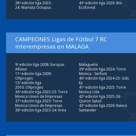
38ª edición liga 2023-
43ª edición liga 2026: Bio
24: Wartsila Octopus
Ecoforest
CAMPEONES Ligas de Fútbol 7 RC
interempresas en MALAGA
9ª edición liga 2008: Europac
Malagueña
Alfasur
39ª edición liga 2024: Torre
11ª edición liga 2009:
Monica - Serfont
Ofiproges
40ª edición liga 2024-25: Gds
13ª edición liga
Ey
2010: Ofiproges
41ª edición liga 2025: Torre
36ª edición liga 2022-23: Torre
Monica Ude
Monica Union de Empresas
42ª edición liga 2025-26:
37ª edición liga 2023: Torre
Quiron Salud
Monica Union de Empresas
43ª edición liga 2026: Banco
38ª edición liga 2023-24: Area
Santander