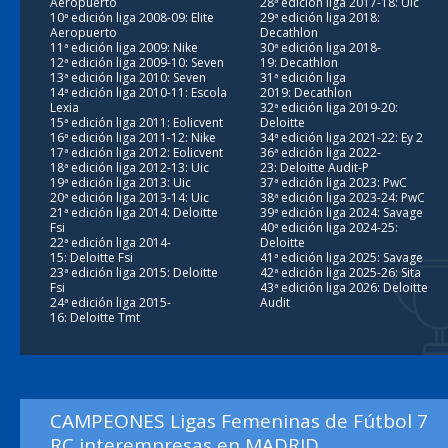
Aeropuerto
28ª edición liga 2017-18: Uic
10ª edición liga 2008-09: Elite
29ª edición liga 2018:
Aeropuerto
Decathlon
11ª edición liga 2009: Nike
30ª edición liga 2018-
12ª edición liga 2009-10: Seven
19: Decathlon
13ª edición liga 2010: Seven
31ª edición liga
14ª edición liga 2010-11: Escola
2019: Decathlon
Lexia
32ª edición liga 2019-20:
15ª edición liga 2011: Eolicvent
Deloitte
16ª edición liga 2011-12: Nike
34ª edición liga 2021-22: Ey 2
17ª edición liga 2012: Eolicvent
36ª edición liga 2022-
18ª edición liga 2012-13: Uic
23: Deloitte Audit-P
19ª edición liga 2013: Uic
37ª edición liga 2023: PwC
20ª edición liga 2013-14: Uic
38ª edición liga 2023-24: PwC
21ª edición liga 2014: Deloitte
39ª edición liga 2024: Savage
Fsi
40ª edición liga 2024-25:
22ª edición liga 2014-
Deloitte
15: Deloitte Fsi
41ª edición liga 2025: Savage
23ª edición liga 2015: Deloitte
42ª edición liga 2025-26: Sita
Fsi
43ª edición liga 2026: Deloitte
24ª edición liga 2015-
Audit
16: Deloitte Tmt
CAMPEONES Ligas Femeninas de Fútbol 7
RC interempresas en MADRID