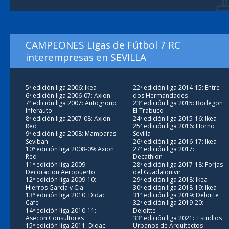
CAMPEONES Ligas de Fútbol 7 RC
interempresas en SEVILLA
5ª edición liga 2006: Ikea
22ª edición liga 2014-15: Entre
6ª edición liga 2006-07: Axion
dos Hermandades
7ª edición liga 2007: Autogroup
23ª edición liga 2015: Bodegon
Inferauto
El Trabuco
8ª edición liga 2007-08: Axion
24ª edición liga 2015-16: Ikea
Red
25ª edición liga 2016: Horno
9ª edición liga 2008: Mamparas
Sevilla
Seviban
26ª edición liga 2016-17: Ikea
10ª edición liga 2008-09: Axion
27ª edición liga 2017:
Red
Decathlon
11ª edición liga 2009:
28ª edición liga 2017-18: Forjas
Decoracion Aeropuerto
del Guadalquivir
12ª edición liga 2009-10:
29ª edición liga 2018: Ikea
Hierros Garcia y Cia
30ª edición liga 2018-19: Ikea
13ª edición liga 2010: Didac
31ª edición liga 2019: Deloitte
Cafe
32ª edición liga 2019-20:
14ª edición liga 2010-11:
Deloitte
Asecon Consultores
33ª edición liga 2021: Estudios
15ª edición liga 2011: Didac
Urbanos de Arquitectos