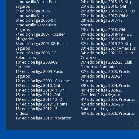
Inmopasillo Verde-Pastu
24ª edición liga 2015-16: Nfq
Seguros
25ª edición liga 2016: Ohl
5ª edición liga 2006:
26ª edición liga 2016-17:La Figal
Inmopasillo Verde
27ª edición liga 2017: Ohl A
6ª edición liga 2006-07:
28ª edición liga 2017-18:
Inmopasillo Verde-Pastu
Axestel
Seguros
29ª edición liga 2018: Ohl
7ª edición liga 2007: Rozalen
30ª edición liga 2018-19: PwC
Abogados
31ª edición liga 2019: Ohl
8ª edición liga 2007-08: Pastu
32ª edición liga 2019-20: Nfq
Seguros
33ª edición liga 2021: Amadeus
9ª edición liga 2008: PC
34ª edición liga 2021-22:Huerta
Peluqueros
Coworking
10ª edición liga 2008-09:
36ª edición liga 2022-23: Club
Forenex
Deportivo Somontes
11ª edición liga 2009: Pastu
37ª edición liga 2023: Procter
Seguros
38ª edición liga 2023-24:
12ª edición liga 2009-10: Loewe
Procter
13ª edición liga 2010: Ohl
39ª edición liga 2024: Procter
14ª edición liga 2010-11: Ohl
40ª edición liga 2024-25:
15ª edición liga 2011: Ohl
Occident Pastu Seguros
16ª edición liga 2011-12: Ohl
41ª edición liga 2025: Procarton
17ª edición liga 2012: Deloitte
42ª edición liga 2025-26:
18ª edición liga 2012-13:
Southcross Logistics
Endesa
43ª edición liga 2026: Procarton
19ª edición liga 2013: Procarton