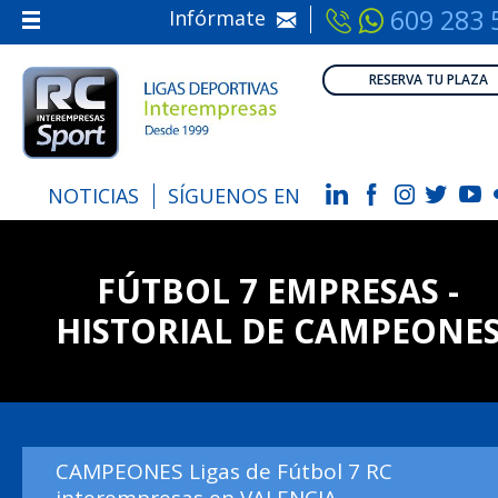
609 283 
Infórmate
Inicio
RESERVA TU PLAZA
Nosotros
Información
Calendarios
NOTICIAS
SÍGUENOS EN
Inscripción
FÚTBOL 7 EMPRESAS -
HISTORIAL DE CAMPEONE
CAMPEONES Ligas de Fútbol 7 RC