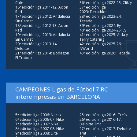
Cafe
36ª edición liga 2022-23: Clikfy
16ª edición liga 2011-12: Axion
37ª edición liga
Red
2023: Decathlon
17ª edición liga 2012: Andalucia
38ª edición liga 2023-24:
Sin Carnet
Tecade
18ª edición liga 2012-13: Axion
39ª edición liga 2024: Ey
Red
40ª edición liga 2024-25: Ey
19ª edición liga 2013: Andalucia
41ª edición liga 2025: Alda y
Sin Carnet
Terry Catering
20ª edición liga 2013-14:
42ª edición liga 2025-26:
Deloitte
NWorld
21ª edición liga 2014: Bodegon
43ª edición liga 2026: Tecade
El Trabuco
CAMPEONES Ligas de Fútbol 7 RC
interempresas en BARCELONA
5ª edición liga 2006: Nacex
25ª edición liga 2016: Tre´s
6ª edición liga 2006-07: Nike
26ª edición liga 2016-17:
7ª edición liga 2007: Nike
Deloitte Tmt
8ª edición liga 2007-08: Nike
27ª edición liga 2017: Deloitte
9ª edición liga 2008: Elite
Tmt