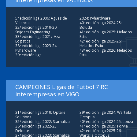
interempresas en VALENCIA
5ª edición liga 2006: Aguas de
2024: Pvhardware
Valencia
40ª edición liga 2024-25:
32ª edición liga 2019-20:
Boluda
Snijders Engineering
41ª edición liga 2025: Helados
33ª edición liga 2021: Aza
Estiu
Logistics
42ª edición liga 2025-26:
38ª edición liga 2023-24:
Helados Estiu
Pvhardware
43ª edición liga 2026: Helados
39ª edición liga
Estiu
CAMPEONES Ligas de Fútbol 7 RC
interempresas en VIGO
31ª edición liga 2019: Optare
39ª edición liga 2024: Wartsila
Solutions
Octopus
35ª edición liga 2022: Starnaliza
40ª edición liga 2024-25: Lonza
36ª edición liga 2022-23:
41ª edición liga 2025: Forvia
Deloitte
42ª edición liga 2025-26:
37ª edición liga 2023: Starnaliza
Wartsila Octopus