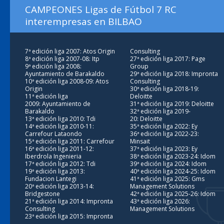
CAMPEONES Ligas de Fútbol 7 RC
interempresas en BILBAO
7ª edición liga 2007: Atos Origin
Consulting
8ª edición liga 2007-08: Itp
27ª edición liga 2017: Page
9ª edición liga 2008:
Group
Ayuntamiento de Barakaldo
29ª edición liga 2018: Impronta
10ª edición liga 2008-09: Atos
Consulting
Origin
30ª edición liga 2018-19:
11ª edición liga
Deloitte
2009: Ayuntamiento de
31ª edición liga 2019: Deloitte
Barakaldo
32ª edición liga 2019-
13ª edición liga 2010: Tdi
20: Deloitte
14ª edición liga 2010-11:
35ª edición liga 2022: Ey
Carrefour Lataondo
36ª edición liga 2022-23:
15ª edición liga 2011: Carrefour
Minsait
16ª edición liga 2011-12:
37ª edición liga 2023: Ey
Iberdrola Ingenieria
38ª edición liga 2023-24: Idom
17ª edición liga 2012: Tdi
39ª edición liga 2024: Idom
19ª edición liga 2013:
40ª edición liga 2024-25: Idom
Fundacion Lantegi
41ª edición liga 2025: Gms
20ª edición liga 2013-14:
Management Solutions
Bridgestone
42ª edición liga 2025-26: Idom
21ª edición liga 2014: Impronta
43ª edición liga 2026:
Consulting
Management Solutions
23ª edición liga 2015: Impronta