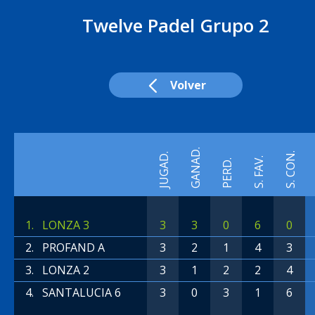
Twelve Padel Grupo 2
Volver
GANAD.
S. CON.
JUGAD.
S. FAV.
PERD.
1.
LONZA 3
3
3
0
6
0
PROFAND A
3
2
1
4
3
2.
LONZA 2
3
1
2
2
4
3.
SANTALUCIA 6
3
0
3
1
6
4.