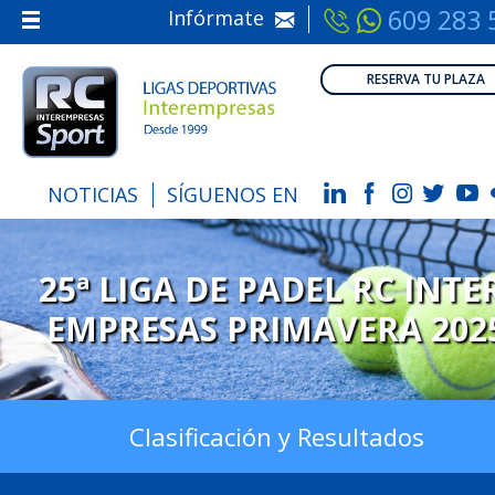
609 283 
Infórmate
Inicio
RESERVA TU PLAZA
Nosotros
Información
Calendarios
NOTICIAS
SÍGUENOS EN
Inscripción
25ª LIGA DE PADEL RC INTE
EMPRESAS PRIMAVERA 202
Clasificación y Resultados